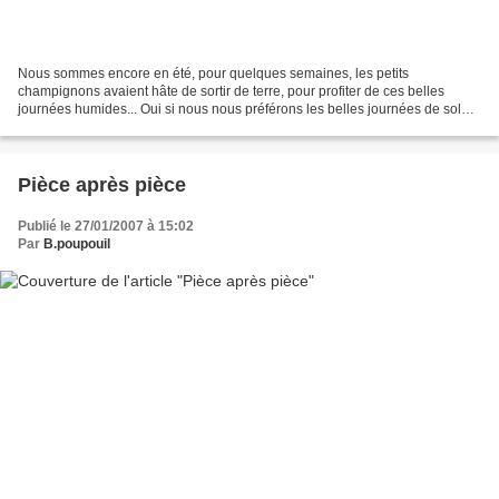
Nous sommes encore en été, pour quelques semaines, les petits
champignons avaient hâte de sortir de terre, pour profiter de ces belles
journées humides... Oui si nous nous préférons les belles journées de soleil,
il y en a, qui, tapis aux fonds des bois,...
Pièce après pièce
Publié le 27/01/2007 à 15:02
Par
B.poupouil