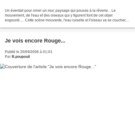
Un éventail pour orner un mur, paysage qui pousse à la rêverie... Le
mouvement, de l'eau et des oiseaux qui y figurent font de cet objet
engourdi..... Cette scène mouvante, l'eau ruiselle et l'oiseau va se coucher,
lorsque les rayons du soleil s'allongent...
Je vois encore Rouge...
Publié le 20/09/2006 à 01:01
Par
B.poupouil