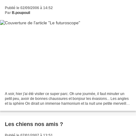
Publié le 02/09/2006 à 14:52
Par
B.poupouil
A voir, hier j'ai été visiter ce super parc. Oh une journée, il faut minuter un
petit peu, avoir de bonnes chaussures et bonjour les évasions... Les angles
et la sphère On dirait un immense harmonium et la nuit une petite merveille
lumineuse. Ce bâtiment...
Les chiens nos amis ?
Publié le 07/01/2007 à 13:51