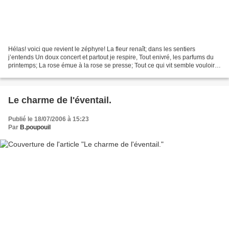
Hélas! voici que revient le zéphyre! La fleur renaît; dans les sentiers
j’entends Un doux concert et partout je respire, Tout enivré, les parfums du
printemps; La rose émue à la rose se presse; Tout ce qui vit semble vouloir
s’unir, Et le transport de...
Le charme de l'éventail.
Publié le 18/07/2006 à 15:23
Par
B.poupouil