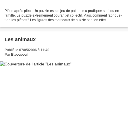
Pièce après pièce Un puzzle est un jeu de patience a pratiquer seul ou en
famille. Le puzzle extrêmement courant et collectif. Mais, comment fabrique-
t-on les pièces? Les figures des morceaux de puzzle sont en effet
remarquables; elles se ressemblent,...
Les animaux
Publié le 07/05/2006 à 11:40
Par
B.poupouil