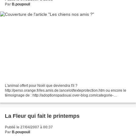
Par
B.poupouil
L'animal offert pour Noël que deviendra t'il ?
http://perso.orange.fr/les.amis.de.lancelot/texteprotection.htm ou encore le
témoignage de : http://adoptionspadouai.over-blog.com/categorie-
948934.html Qui n'a pas craqué sur des animaux tout petits ? Des...
La Fleur qui fait le printemps
Publié le 27/04/2007 à 00:37
Par
B.poupouil