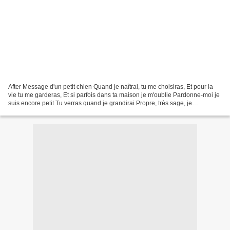
After Message d'un petit chien Quand je naîtrai, tu me choisiras, Et pour la
vie tu me garderas, Et si parfois dans ta maison je m'oublie Pardonne-moi je
suis encore petit Tu verras quand je grandirai Propre, très sage, je
deviendrai, Je ne te demanderai...