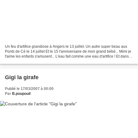
Un feu d'artifice grandiose à Angers le 13 juillet. Un autre super beau aux
Ponts de Cé le 14 juillet Et le 15 l'anniversaire de mon grand bébé... Mimi je
t'aime les enfants s'amusent... L'eau fait comme une eau d'artifice ! Et dans
mes photos un invité...
Gigi la girafe
Publié le 17/03/2007 à 00:00
Par
B.poupouil