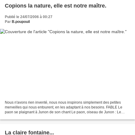
Copions la nature, elle est notre maître.
Publié le 24/07/2006 à 00:27
Par
B.poupouil
Nous n'avons rien inventé, nous nous inspirons simplement des petites
merveilles qui nous entourent, en les adaptant à nos besoins. FABLE Le
paon se plaignant à Junon de son chant Le paon, oiseau de Junon : Le
paon vint trouver Junon « Tu es le vainqueur...
La claire fontaine...