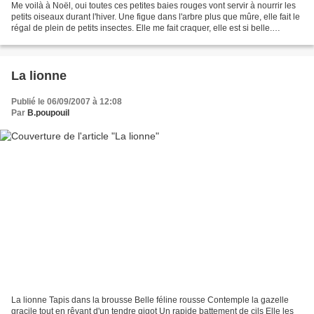
Me voilà à Noël, oui toutes ces petites baies rouges vont servir à nourrir les
petits oiseaux durant l'hiver. Une figue dans l'arbre plus que mûre, elle fait le
régal de plein de petits insectes. Elle me fait craquer, elle est si belle.
Lorsque, la rose...
La lionne
Publié le 06/09/2007 à 12:08
Par
B.poupouil
La lionne Tapis dans la brousse Belle féline rousse Contemple la gazelle
gracile tout en rêvant d'un tendre gigot Un rapide battement de cils Elle les