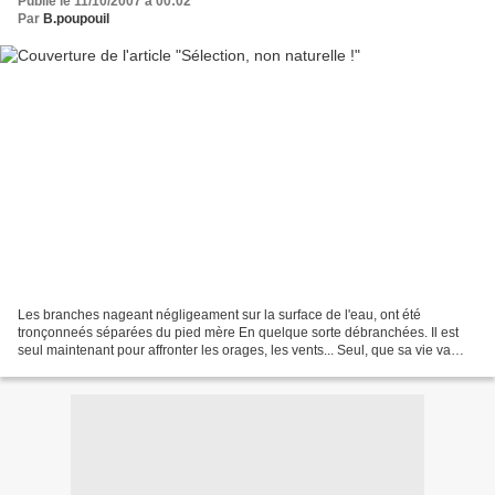
Publié le 11/10/2007 à 00:02
Par
B.poupouil
Les branches nageant négligeament sur la surface de l'eau, ont été
tronçonneés séparées du pied mère En quelque sorte débranchées. Il est
seul maintenant pour affronter les orages, les vents... Seul, que sa vie va
devenir monotone, et longue. Des branches,...