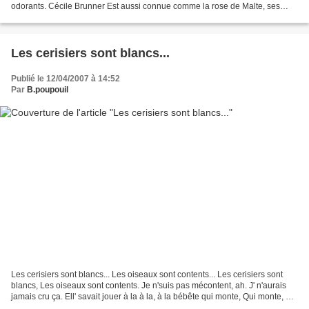
odorants. Cécile Brunner Est aussi connue comme la rose de Malte, ses
boutons saillants s'ouvrent en forme...
Les cerisiers sont blancs...
Publié le 12/04/2007 à 14:52
Par
B.poupouil
Les cerisiers sont blancs... Les oiseaux sont contents... Les cerisiers sont
blancs, Les oiseaux sont contents. Je n'suis pas mécontent, ah. J' n'aurais
jamais cru ça. Ell' savait jouer à la à la, à la bébête qui monte, Qui monte, qui
monte, qui monte...