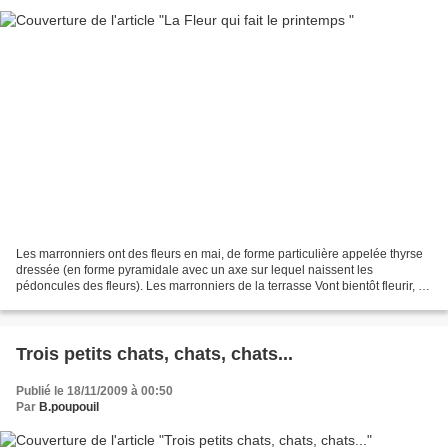
Les marronniers ont des fleurs en mai, de forme particulière appelée thyrse
dressée (en forme pyramidale avec un axe sur lequel naissent les
pédoncules des fleurs). Les marronniers de la terrasse Vont bientôt fleurir, à
Saint-Jean, La villa d'où la vue...
Trois petits chats, chats, chats...
Publié le 18/11/2009 à 00:50
Par
B.poupouil