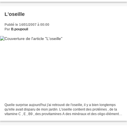
L'oseille
Publié le 14/01/2007 à 00:00
Par
B.poupouil
Quelle surprise aujourd'hui j'ai retrouvé de l'oseille, il y a bien longtemps
qu'elle avait disparu de mon jardin. L'oseille contient des protéines , de la
vitamine C , E , B9 , des provitamines A des minéraux et des oligo-éléments :
Fer , magnésium ,...