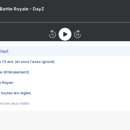
 Battle Royale - DayZ
 DayZ
 a 13 ans (et vous l'avez ignoré)
e (littéralement)
im Rayan
 toutes les règles
s les jeux vidéo
us choquant de Rockstar ? - Le scandale BULLY
e plus moche de Steam