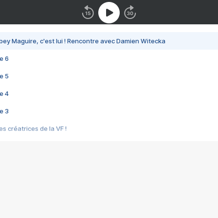
bey Maguire, c'est lui ! Rencontre avec Damien Witecka
e 6
e 5
e 4
e 3
s créatrices de la VF !
e 2
e 1
e Mektoub My Love arrive enfin ! Rencontre avec Shaïn Boumedine et Sal
i : après Toni en famille
elle réalise le bouleversant Dites lui que je l'aime