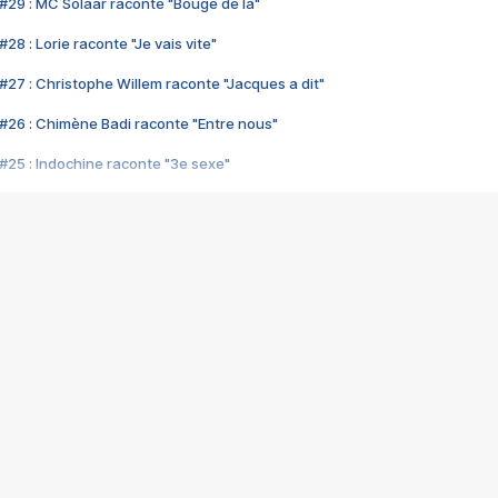
#29 : MC Solaar raconte "Bouge de là"
28 : Lorie raconte "Je vais vite"
#27 : Christophe Willem raconte "Jacques a dit"
#26 : Chimène Badi raconte "Entre nous"
#25 : Indochine raconte "3e sexe"
#24 : Zaho raconte "C'est chelou"
#23 : Patrick Bruel raconte "Au café des délices"
#22 : Kyo raconte "Le chemin"
#21 : Nolwenn Leroy raconte "Cassé"
#20 : Patrick Hernandez raconte "Born to be alive"
#19 : Lorie raconte "Près de moi"
#18 : Michael Jones raconte "A nos actes manqués" (avec Jean-Jacque
#17 : Khaled raconte "Aïcha"