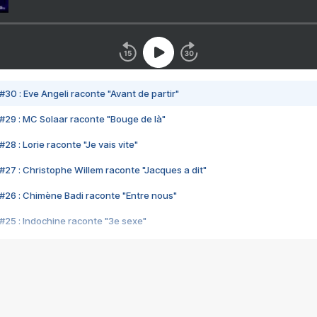
#30 : Eve Angeli raconte "Avant de partir"
#29 : MC Solaar raconte "Bouge de là"
28 : Lorie raconte "Je vais vite"
#27 : Christophe Willem raconte "Jacques a dit"
#26 : Chimène Badi raconte "Entre nous"
#25 : Indochine raconte "3e sexe"
#24 : Zaho raconte "C'est chelou"
#23 : Patrick Bruel raconte "Au café des délices"
#22 : Kyo raconte "Le chemin"