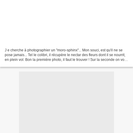
J e cherche à photographier un "moro-sphinx"... Mon souci, est qu'il ne se
pose jamais... Tel le colibri, il récupère le nectar des fleurs dont il se nourrit,
en plein vol. Bon la première photo, il faut le trouver ! Sur la seconde on voit
bien ses petits...