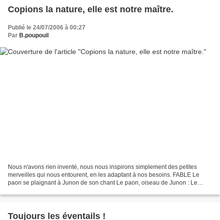
Copions la nature, elle est notre maître.
Publié le 24/07/2006 à 00:27
Par
B.poupouil
Nous n'avons rien inventé, nous nous inspirons simplement des petites
merveilles qui nous entourent, en les adaptant à nos besoins. FABLE Le
paon se plaignant à Junon de son chant Le paon, oiseau de Junon : Le
paon vint trouver Junon « Tu es le vainqueur...
Toujours les éventails !