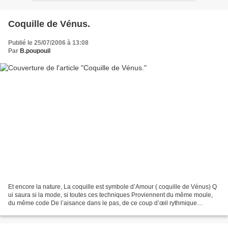
Coquille de Vénus.
Publié le 25/07/2006 à 13:08
Par
B.poupouil
Et encore la nature, La coquille est symbole d’Amour ( coquille de Vénus) Q
ui saura si la mode, si toutes ces techniques Proviennent du même moule,
du même code De l’aisance dans le pas, de ce coup d’œil rythmique
Guidant seul le modèle, tel l’écrivain...