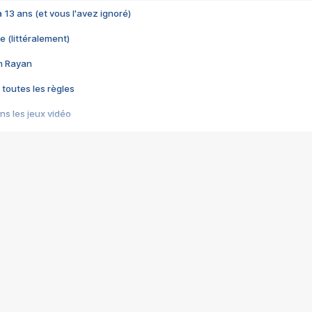
 a 13 ans (et vous l'avez ignoré)
e (littéralement)
im Rayan
 toutes les règles
s les jeux vidéo
us choquant de Rockstar ? - Le scandale BULLY
e plus moche de Steam
du RÊVE tourne au CAUCHEMAR
pendant 8 heures
it… à tort
umiliés par un jeu vidéo
ire - Final Fantasy 8