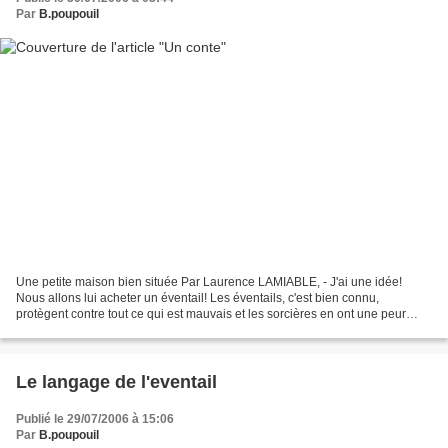
Par
B.poupouil
Une petite maison bien située Par Laurence LAMIABLE, - J'ai une idée!
Nous allons lui acheter un éventail! Les éventails, c'est bien connu,
protègent contre tout ce qui est mauvais et les sorcières en ont une peur
bleue! Dès qu'elles en ont aperçu un,...
Le langage de l'eventail
Publié le 29/07/2006 à 15:06
Par
B.poupouil