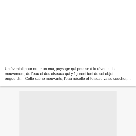
Un éventail pour orner un mur, paysage qui pousse à la rêverie... Le
mouvement, de l'eau et des oiseaux qui y figurent font de cet objet
engourdi..... Cette scène mouvante, l'eau ruiselle et l'oiseau va se coucher,
lorsque les rayons du soleil s'allongent...