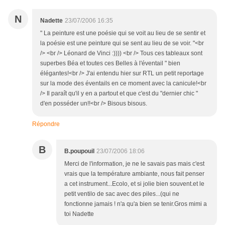
N
Nadette
23/07/2006 16:35
" La peinture est une poésie qui se voit au lieu de se sentir et
la poésie est une peinture qui se sent au lieu de se voir. "<br
/> <br /> Léonard de Vinci :)))) <br /> Tous ces tableaux sont
superbes Béa et toutes ces Belles à l'éventail " bien
élégantes!<br /> J'ai entendu hier sur RTL un petit reportage
sur la mode des éventails en ce moment avec la canicule!<br
/> Il paraît qu'il y en a partout et que c'est du "dernier chic "
d'en posséder un!!<br /> Bisous bisous.
Répondre
B
B.poupouil
23/07/2006 18:06
Merci de l'information, je ne le savais pas mais c'est
vrais que la température ambiante, nous fait penser
a cet instrument...Ecolo, et si jolie bien souvent.et le
petit ventilo de sac avec des piles...(qui ne
fonctionne jamais ! n'a qu'a bien se tenir.Gros mimi a
toi Nadette