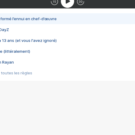
nsformé l’ennui en chef-d’œuvre
 DayZ
 a 13 ans (et vous l'avez ignoré)
e (littéralement)
im Rayan
 toutes les règles
s les jeux vidéo
us choquant de Rockstar ? - Le scandale BULLY
e plus moche de Steam
du RÊVE tourne au CAUCHEMAR
pendant 8 heures