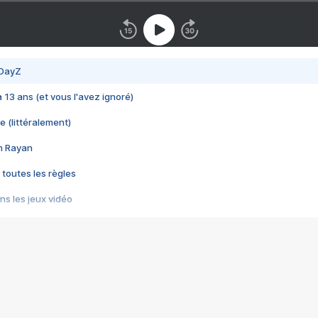
 DayZ
 a 13 ans (et vous l'avez ignoré)
e (littéralement)
im Rayan
 toutes les règles
s les jeux vidéo
us choquant de Rockstar ? - Le scandale BULLY
e plus moche de Steam
du RÊVE tourne au CAUCHEMAR
pendant 8 heures