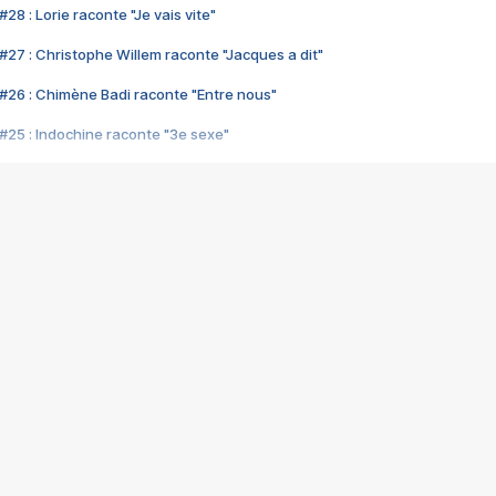
28 : Lorie raconte "Je vais vite"
#27 : Christophe Willem raconte "Jacques a dit"
#26 : Chimène Badi raconte "Entre nous"
#25 : Indochine raconte "3e sexe"
#24 : Zaho raconte "C'est chelou"
#23 : Patrick Bruel raconte "Au café des délices"
#22 : Kyo raconte "Le chemin"
#21 : Nolwenn Leroy raconte "Cassé"
#20 : Patrick Hernandez raconte "Born to be alive"
#19 : Lorie raconte "Près de moi"
#18 : Michael Jones raconte "A nos actes manqués" (avec Jean-Jacque
#17 : Khaled raconte "Aïcha"
#16 : Corneille raconte "Parce qu'on vient de loin"