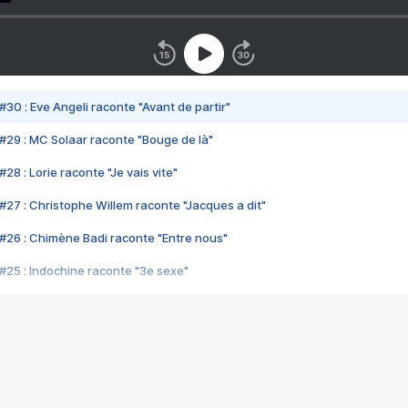
#30 : Eve Angeli raconte "Avant de partir"
#29 : MC Solaar raconte "Bouge de là"
28 : Lorie raconte "Je vais vite"
#27 : Christophe Willem raconte "Jacques a dit"
#26 : Chimène Badi raconte "Entre nous"
#25 : Indochine raconte "3e sexe"
#24 : Zaho raconte "C'est chelou"
#23 : Patrick Bruel raconte "Au café des délices"
#22 : Kyo raconte "Le chemin"
#21 : Nolwenn Leroy raconte "Cassé"