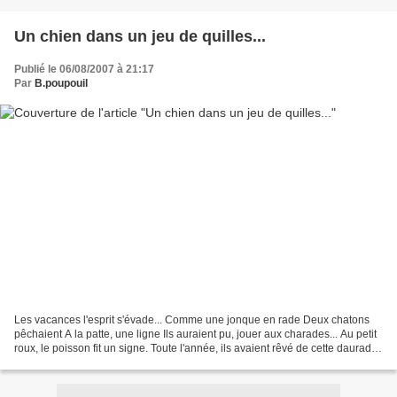
Un chien dans un jeu de quilles...
Publié le 06/08/2007 à 21:17
Par
B.poupouil
Les vacances l'esprit s'évade... Comme une jonque en rade Deux chatons
pêchaient A la patte, une ligne Ils auraient pu, jouer aux charades... Au petit
roux, le poisson fit un signe. Toute l'année, ils avaient rêvé de cette daurade.
Arriva, le jeune chien......