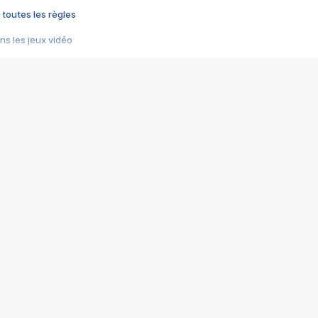
 toutes les règles
s les jeux vidéo
us choquant de Rockstar ? - Le scandale BULLY
e plus moche de Steam
du RÊVE tourne au CAUCHEMAR
pendant 8 heures
it… à tort
umiliés par un jeu vidéo
ire - Final Fantasy 8
ti un empire - Age of Empires
story DOFUS
tard, il crée l'un des pires jeux de tous les temps, MindsEye.