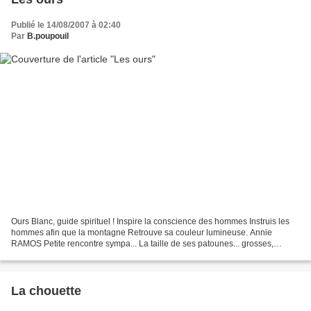
Publié le 14/08/2007 à 02:40
Par
B.poupouil
Ours Blanc, guide spirituel ! Inspire la conscience des hommes Instruis les
hommes afin que la montagne Retrouve sa couleur lumineuse. Annie
RAMOS Petite rencontre sympa... La taille de ses patounes... grosses,
grosses et pleines de griffes immenses Il...
La chouette