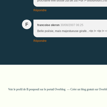
prochaine elle bosse zut de zut !<br /> bisounours z'o
Répondre
F
francoise oleron
30/08/2007 06:25
Belle poésie, mais majestueuse girafe...<br /> <br /> 
Répondre
Voir le profil de
B.poupouil
sur le portail Overblog
Créer un blog gratuit sur Overb