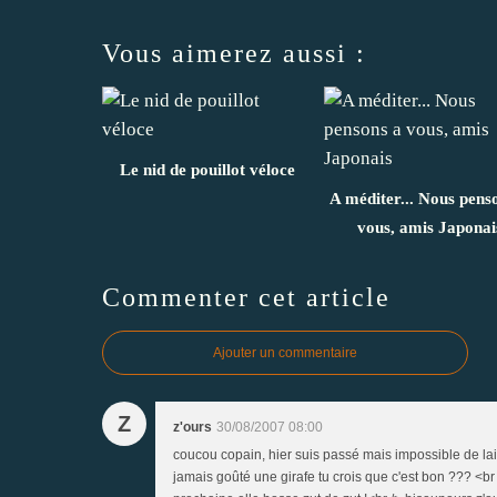
Vous aimerez aussi :
Le nid de pouillot véloce
A méditer... Nous pens
vous, amis Japonai
Commenter cet article
Ajouter un commentaire
Z
z'ours
30/08/2007 08:00
coucou copain, hier suis passé mais impossible de lai
jamais goûté une girafe tu crois que c'est bon ??? <br