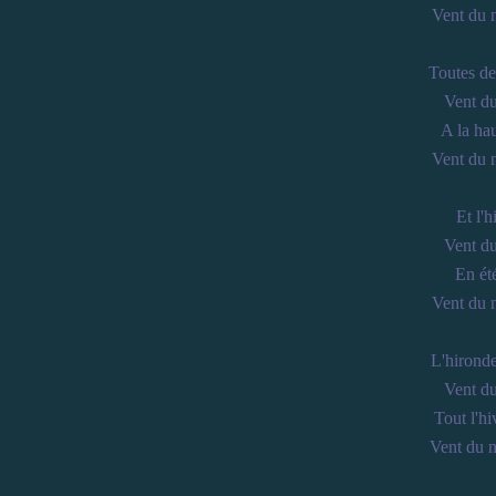
Vent du n
Toutes de
Vent du
A la hau
Vent du n
Et l'h
Vent du
En été
Vent du n
L'hironde
Vent du
Tout l'hi
Vent du n