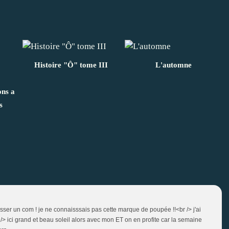
Histoire "Ô" tome III
L'automne
ons a
s
sser un com ! je ne connaisssais pas cette marque de poupée !!<br /> j'ai
 /> ici grand et beau soleil alors avec mon ET on en profite car la semaine