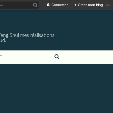
Connexion
+
Créer mon blog
 Feng Shui mes réalisations,
aud.
T