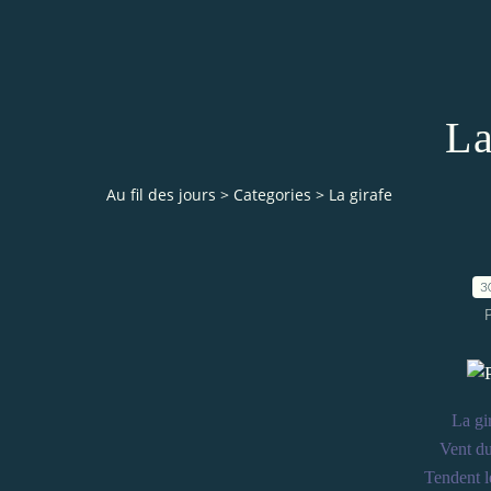
La
Au fil des jours
>
Categories
>
La girafe
3
La gir
Vent du
Tendent le