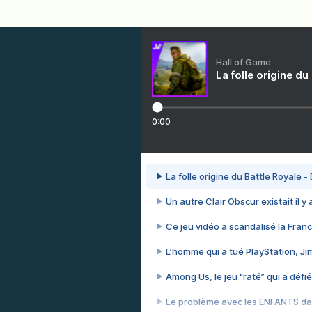
Hall of Game
La folle origine du
0:00
La folle origine du Battle Royale -
Un autre Clair Obscur existait il y
Ce jeu vidéo a scandalisé la Franc
L’homme qui a tué PlayStation, J
Among Us, le jeu “raté” qui a défié
Le problème avec les ENFANTS dan