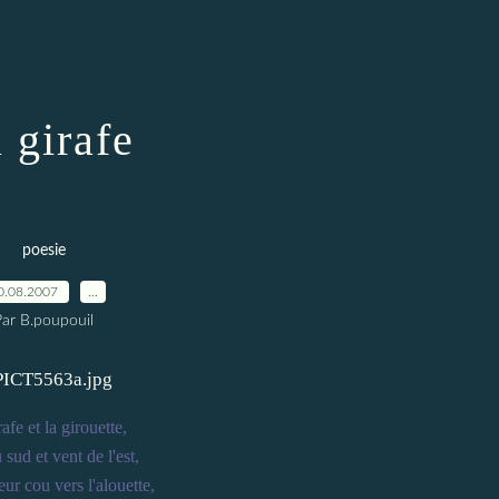
 girafe
poesie
0.08.2007
…
Par B.poupouil
afe et la girouette,
 sud et vent de l'est,
ur cou vers l'alouette,