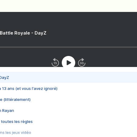
 Battle Royale - DayZ
 DayZ
 a 13 ans (et vous l'avez ignoré)
e (littéralement)
im Rayan
 toutes les règles
s les jeux vidéo