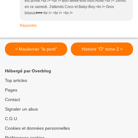
est arrivé.<br /> <br /> Bon week-end mon Amie.<br /> 16h40
en ce samedi. J'attends Coco et Baby-Boy.<br /> Gros
bisous♥♥♥<br /> <br /> <br />
Répondre
< Maulevrier "le pont"
Histoire "Ô" tome 2 >
Hébergé par Overblog
Top articles
Pages
Contact
Signaler un abus
C.G.U.
Cookies et données personnelles
Préférences cookies