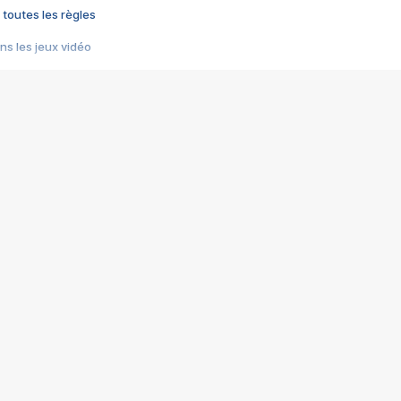
 toutes les règles
s les jeux vidéo
us choquant de Rockstar ? - Le scandale BULLY
e plus moche de Steam
du RÊVE tourne au CAUCHEMAR
pendant 8 heures
it… à tort
umiliés par un jeu vidéo
ire - Final Fantasy 8
ti un empire - Age of Empires
story DOFUS
tard, il crée l'un des pires jeux de tous les temps, MindsEye.