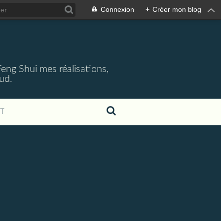
Connexion
+
Créer mon blog
 Feng Shui mes réalisations,
aud.
T