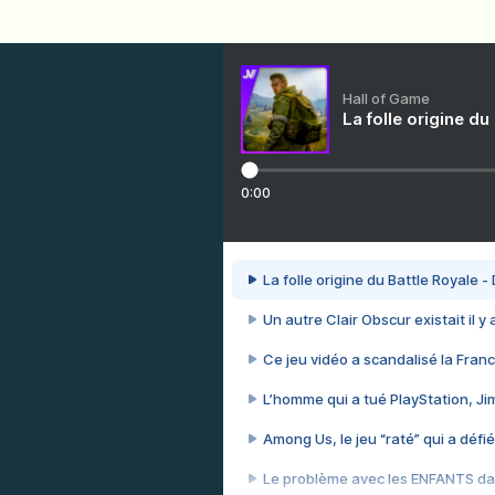
Hall of Game
La folle origine du
0:00
La folle origine du Battle Royale -
Un autre Clair Obscur existait il y
Ce jeu vidéo a scandalisé la Franc
L’homme qui a tué PlayStation, J
Among Us, le jeu “raté” qui a défié
Le problème avec les ENFANTS dan