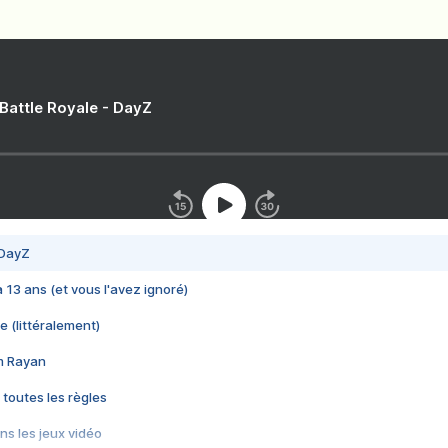
 Battle Royale - DayZ
 DayZ
 a 13 ans (et vous l'avez ignoré)
e (littéralement)
im Rayan
 toutes les règles
s les jeux vidéo