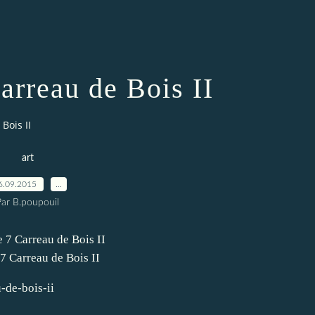
arreau de Bois II
Bois II
art
6.09.2015
…
Par B.poupouil
7 Carreau de Bois II
-de-bois-ii