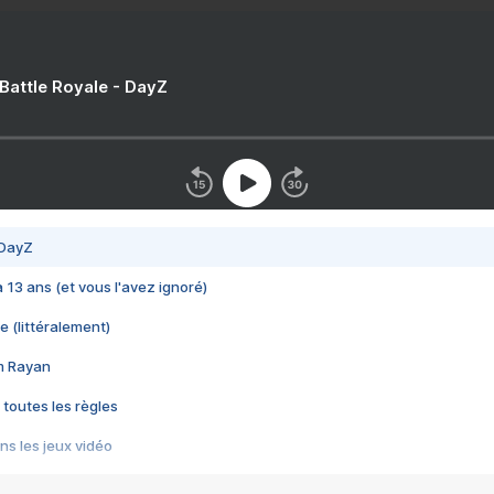
 Battle Royale - DayZ
 DayZ
 a 13 ans (et vous l'avez ignoré)
e (littéralement)
im Rayan
 toutes les règles
s les jeux vidéo
us choquant de Rockstar ? - Le scandale BULLY