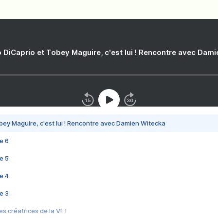
 DiCaprio et Tobey Maguire, c'est lui ! Rencontre avec Dam
bey Maguire, c'est lui ! Rencontre avec Damien Witecka
e 6
e 5
e 4
e 3
s créatrices de la VF !