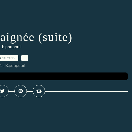
raignée (suite)
b.poupouil
4.10.2012
…
Par B.poupouil