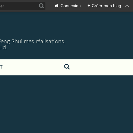
Connexion
+
Créer mon blog
 Feng Shui mes réalisations,
aud.
T