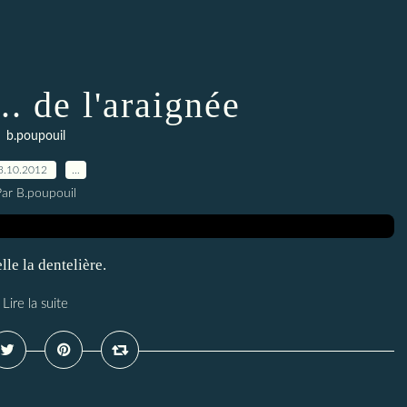
.. de l'araignée
b.poupouil
3.10.2012
…
Par B.poupouil
lle la dentelière.
Lire la suite