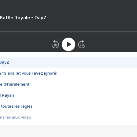
 Battle Royale - DayZ
 DayZ
 a 13 ans (et vous l'avez ignoré)
e (littéralement)
im Rayan
 toutes les règles
s les jeux vidéo
us choquant de Rockstar ? - Le scandale BULLY