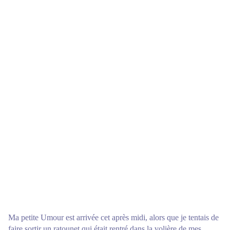
Ma petite Umour est arrivée cet après midi, alors que je tentais de
faire sortir un ratounet qui était rentré dans la volière de mes