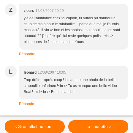
Z
z'ours
12/08/2007 20:29
y a de l'ambiance chez toi copain, tu aurais pu donner un
coup de main pour le ratatouille ... parce que moi je l'aurais
massacré !!! <br /> bon et les photos de crapouille elles sont
oùùùùù ?? j'espère qu'il lui reste quelques poils ...<br />
bisounours de fin de dimanche z'ours
Répondre
L
leonard
12/08/2007 10:05
Trop drôle... après coup ! Il manque une photo de la petite
crapouille enfarinée !<br /> Tu as manqué une belle vidéo
Béat ! :mdr<br /> Bon dimanche.
Répondre
< Si on allait au zoo...
La chouette >