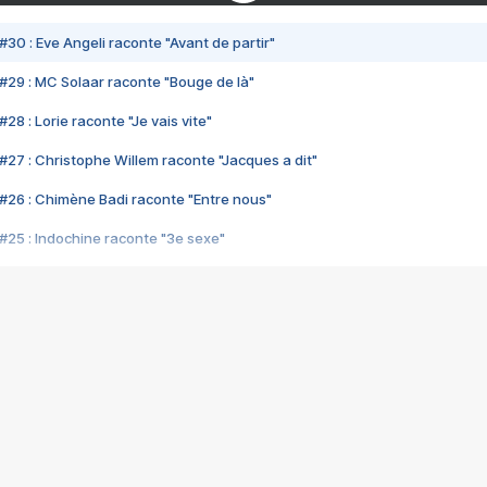
#30 : Eve Angeli raconte "Avant de partir"
#29 : MC Solaar raconte "Bouge de là"
28 : Lorie raconte "Je vais vite"
#27 : Christophe Willem raconte "Jacques a dit"
#26 : Chimène Badi raconte "Entre nous"
#25 : Indochine raconte "3e sexe"
#24 : Zaho raconte "C'est chelou"
#23 : Patrick Bruel raconte "Au café des délices"
#22 : Kyo raconte "Le chemin"
#21 : Nolwenn Leroy raconte "Cassé"
#20 : Patrick Hernandez raconte "Born to be alive"
#19 : Lorie raconte "Près de moi"