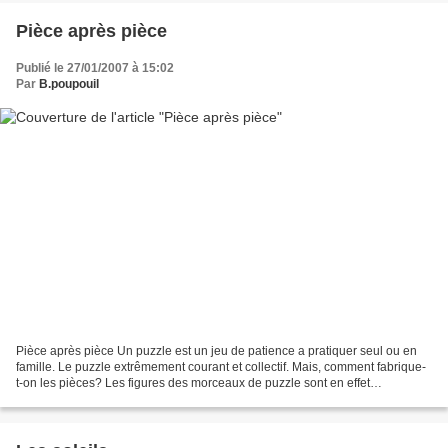
Pièce après pièce
Publié le 27/01/2007 à 15:02
Par
B.poupouil
Pièce après pièce Un puzzle est un jeu de patience a pratiquer seul ou en
famille. Le puzzle extrêmement courant et collectif. Mais, comment fabrique-
t-on les pièces? Les figures des morceaux de puzzle sont en effet
remarquables; elles se ressemblent,...