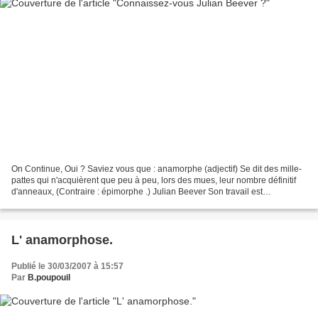
On Continue, Oui ? Saviez vous que : anamorphe (adjectif) Se dit des mille-
pattes qui n'acquièrent que peu à peu, lors des mues, leur nombre définitif
d'anneaux, (Contraire : épimorphe .) Julian Beever Son travail est
impressionnant, le 3 D, illusion....
L' anamorphose.
Publié le 30/03/2007 à 15:57
Par
B.poupouil