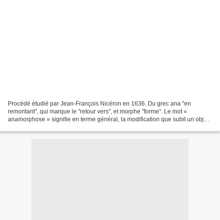
Procédé étudié par Jean-François Nicéron en 1636. Du grec ana "en
remontant", qui marque le "retour vers", et morphe "forme". Le mot «
anamorphose » signifie en terme général, la modification que subit un objet.
Qui ne s’est jamais regardé sur le dos...