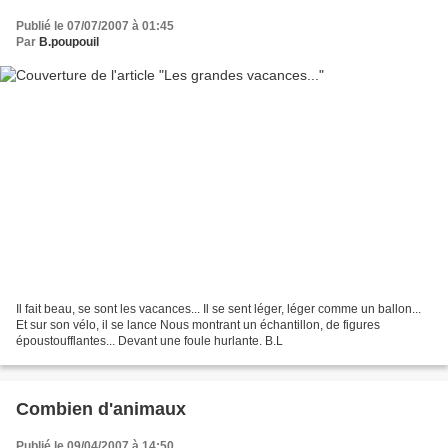
Publié le 07/07/2007 à 01:45
Par
B.poupouil
Il fait beau, se sont les vacances... Il se sent léger, léger comme un ballon...
Et sur son vélo, il se lance Nous montrant un échantillon, de figures
époustoufflantes... Devant une foule hurlante. B.L
Combien d'animaux
Publié le 09/04/2007 à 14:50