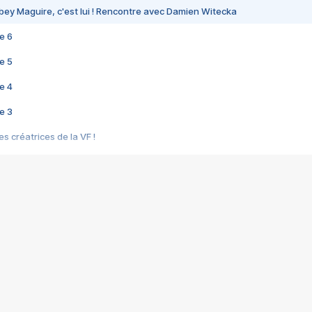
bey Maguire, c'est lui ! Rencontre avec Damien Witecka
e 6
e 5
e 4
e 3
s créatrices de la VF !
e 2
e 1
e Mektoub My Love arrive enfin ! Rencontre avec Shaïn Boumedine et Sal
i : après Toni en famille
elle réalise le bouleversant Dites lui que je l'aime
ais ! Rencontre autour de Vie privée de Rebecca Zlotowski