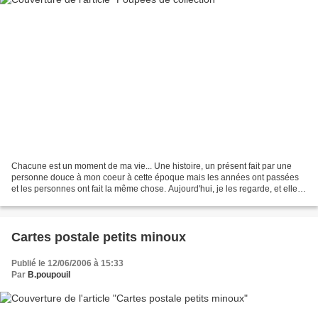
Chacune est un moment de ma vie... Une histoire, un présent fait par une
personne douce à mon coeur à cette époque mais les années ont passées
et les personnes ont fait la même chose. Aujourd'hui, je les regarde, et elles
me propulsent dans un autre espace...
Cartes postale petits minoux
Publié le 12/06/2006 à 15:33
Par
B.poupouil