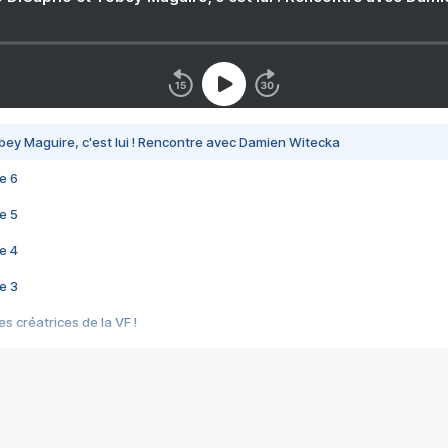
bey Maguire, c'est lui ! Rencontre avec Damien Witecka
e 6
e 5
e 4
e 3
s créatrices de la VF !
e 2
e 1
e Mektoub My Love arrive enfin ! Rencontre avec Shaïn Boumedine et Sal