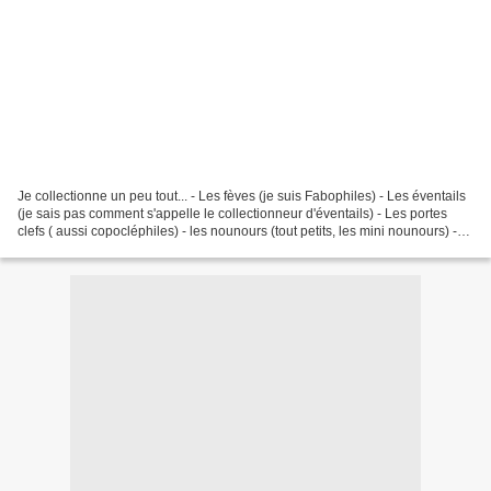
Je collectionne un peu tout... - Les fèves (je suis Fabophiles) - Les éventails
(je sais pas comment s'appelle le collectionneur d'éventails) - Les portes
clefs ( aussi copocléphiles) - les nounours (tout petits, les mini nounours) -
Les chats - Les cartes...