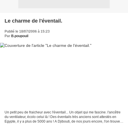
Le charme de l'éventail.
Publié le 18/07/2006 à 15:23
Par
B.poupouil
Un petit peu de fraicheur avec l'éventail... Un objet qui me fascine. l'ancêtre
du ventilateur, écolo celui là ! Des éventails très anciens sont attestés en
Egypte, il y a plus de 5000 ans ! A Djibouti, de nos jours encore, l'on trouve
des "massarfa"...