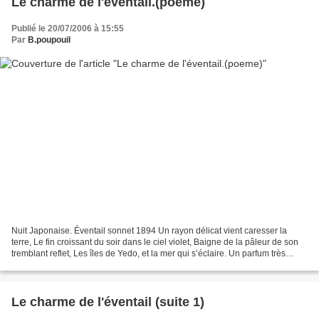
Le charme de l'éventail.(poeme)
Publié le 20/07/2006 à 15:55
Par
B.poupouil
Nuit Japonaise. Éventail sonnet 1894 Un rayon délicat vient caresser la
terre, Le fin croissant du soir dans le ciel violet, Baigne de la pâleur de son
tremblant reflet, Les îles de Yedo, et la mer qui s’éclaire. Un parfum très
subtil monte avec volupté...
Le charme de l'éventail (suite 1)