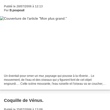
Publié le 28/07/2006 à 12:13
Par
B.poupouil
Un éventail pour orner un mur, paysage qui pousse à la rêverie... Le
mouvement, de l'eau et des oiseaux qui y figurent font de cet objet
engourdi..... Cette scène mouvante, l'eau ruiselle et l'oiseau va se coucher,
lorsque les rayons du soleil s'allongent...
Coquille de Vénus.
Publié le 25/07/2006 à 13:08