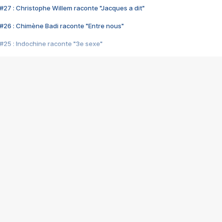
#27 : Christophe Willem raconte "Jacques a dit"
#26 : Chimène Badi raconte "Entre nous"
#25 : Indochine raconte "3e sexe"
#24 : Zaho raconte "C'est chelou"
#23 : Patrick Bruel raconte "Au café des délices"
#22 : Kyo raconte "Le chemin"
#21 : Nolwenn Leroy raconte "Cassé"
#20 : Patrick Hernandez raconte "Born to be alive"
#19 : Lorie raconte "Près de moi"
#18 : Michael Jones raconte "A nos actes manqués" (avec Jean-Jacque
#17 : Khaled raconte "Aïcha"
#16 : Corneille raconte "Parce qu'on vient de loin"