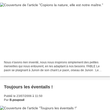
Nous n'avons rien inventé, nous nous inspirons simplement des petites
merveilles qui nous entourent, en les adaptant à nos besoins. FABLE Le
paon se plaignant à Junon de son chant Le paon, oiseau de Junon : Le
paon vint trouver Junon « Tu es le vainqueur...
Toujours les éventails !
Publié le 23/07/2006 à 11:50
Par
B.poupouil