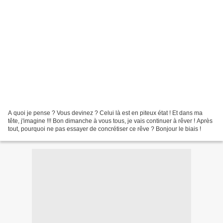
A quoi je pense ? Vous devinez ? Celui là est en piteux état ! Et dans ma
tête, j'imagine !!! Bon dimanche à vous tous, je vais continuer à rêver ! Après
tout, pourquoi ne pas essayer de concrétiser ce rêve ? Bonjour le biais !