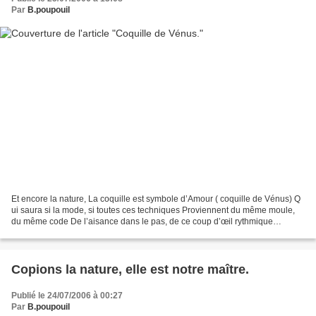
Par
B.poupouil
Et encore la nature, La coquille est symbole d’Amour ( coquille de Vénus) Q
ui saura si la mode, si toutes ces techniques Proviennent du même moule,
du même code De l’aisance dans le pas, de ce coup d’œil rythmique
Guidant seul le modèle, tel l’écrivain...
Copions la nature, elle est notre maître.
Publié le 24/07/2006 à 00:27
Par
B.poupouil