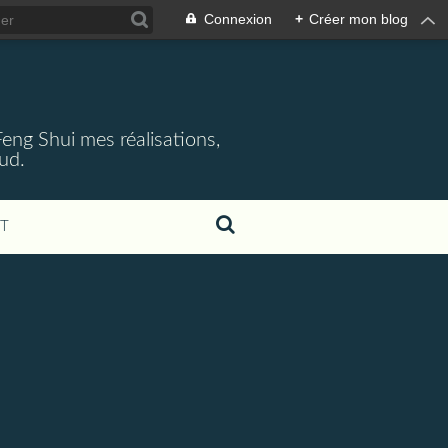
Connexion
+
Créer mon blog
 Feng Shui mes réalisations,
aud.
T