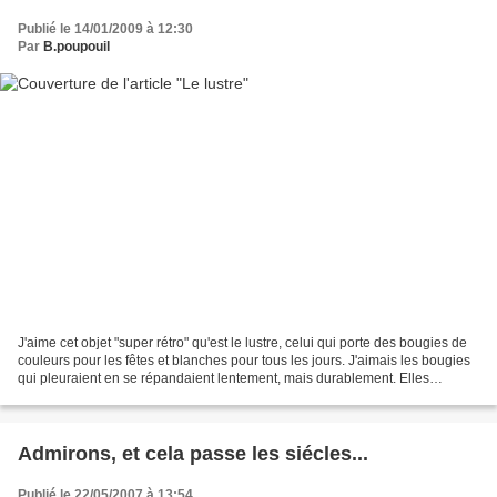
Publié le 14/01/2009 à 12:30
Par
B.poupouil
J'aime cet objet "super rétro" qu'est le lustre, celui qui porte des bougies de
couleurs pour les fêtes et blanches pour tous les jours. J'aimais les bougies
qui pleuraient en se répandaient lentement, mais durablement. Elles
donnaient un charme toujours...
Admirons, et cela passe les siécles...
Publié le 22/05/2007 à 13:54