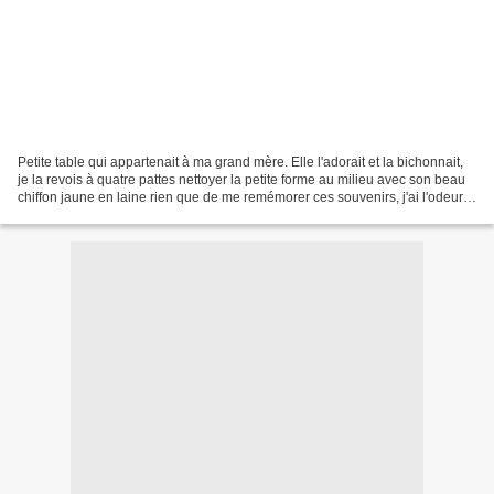
Petite table qui appartenait à ma grand mère. Elle l'adorait et la bichonnait,
je la revois à quatre pattes nettoyer la petite forme au milieu avec son beau
chiffon jaune en laine rien que de me remémorer ces souvenirs, j'ai l'odeur
de la cire qui remonte...