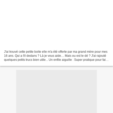
J'ai trouvé cette petite boite elle m'a été offerte par ma grand mère pour mes
16 ans. Qui a t'il dedans ? Là je vous aide.... Mais ou est le dé ? J'ai rajouté
quelques petits trucs bien utile... Un enfile aiguille : Super pratique pour faire
passer le...