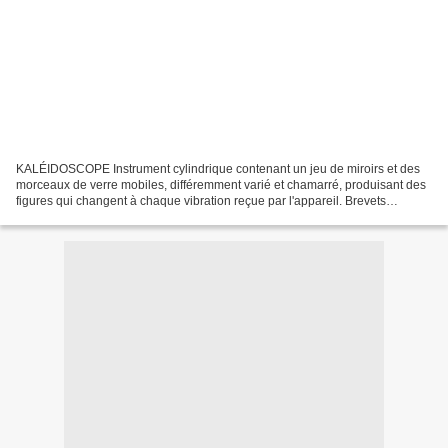
KALÉIDOSCOPE Instrument cylindrique contenant un jeu de miroirs et des
morceaux de verre mobiles, différemment varié et chamarré, produisant des
figures qui changent à chaque vibration reçue par l'appareil. Brevets
d'invention relatifs au transfigurateur...