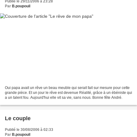
Publié le 29/11/2006 à 23:28
Par
B.poupouil
Oui papa avait un rêve un beau meuble qui serait fait sur mesure pour cette
grande pièce. Et un jour le rêve est devenue Réalité, grâce à un ébéniste qui
a un talent fou. Aujourd'hui elle vit sa vie, sans nous. Bonne fête André.
Le couple
Publié le 30/08/2006 à 02:33
Par
B.poupouil