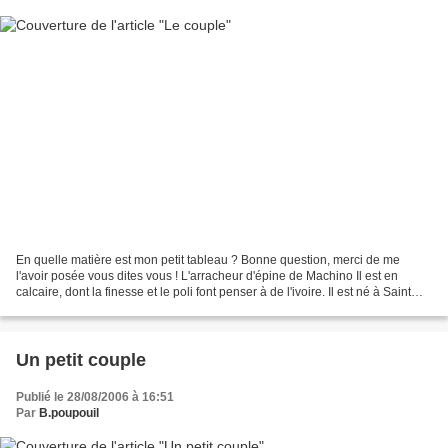
En quelle matière est mon petit tableau ? Bonne question, merci de me
l'avoir posée vous dites vous ! L'arracheur d'épine de Machino Il est en
calcaire, dont la finesse et le poli font penser à de l'ivoire. Il est né à Saint
Nectaire dans " Les Fontaines...
Un petit couple
Publié le 28/08/2006 à 16:51
Par
B.poupouil