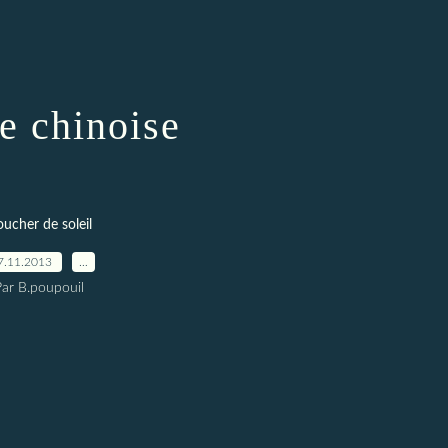
 chinoise
ucher de soleil
7.11.2013
…
Par B.poupouil