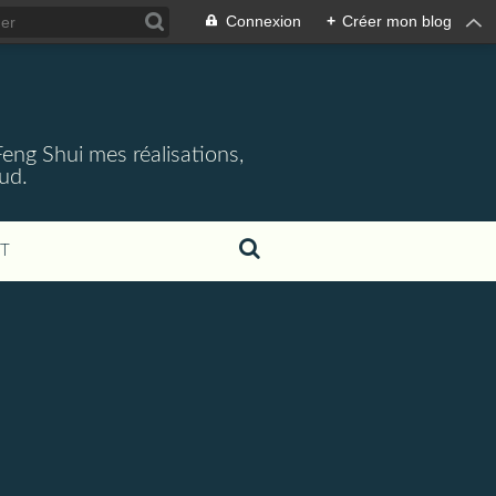
Connexion
+
Créer mon blog
 Feng Shui mes réalisations,
aud.
T