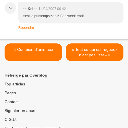
~
~~ Kri ~~
14/04/2007 09:42
c'est le printemps!<br /> Bon week-end!
Répondre
< Combien d'animaux
« Tout ce qui est rugueux
n'est pas lisse» >
Hébergé par Overblog
Top articles
Pages
Contact
Signaler un abus
C.G.U.