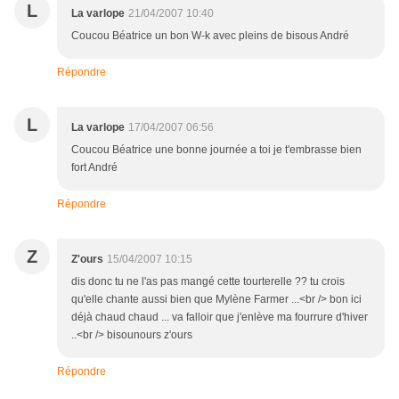
L
La varlope
21/04/2007 10:40
Coucou Béatrice un bon W-k avec pleins de bisous André
Répondre
L
La varlope
17/04/2007 06:56
Coucou Béatrice une bonne journée a toi je t'embrasse bien
fort André
Répondre
Z
Z'ours
15/04/2007 10:15
dis donc tu ne l'as pas mangé cette tourterelle ?? tu crois
qu'elle chante aussi bien que Mylène Farmer ...<br /> bon ici
déjà chaud chaud ... va falloir que j'enlève ma fourrure d'hiver
..<br /> bisounours z'ours
Répondre