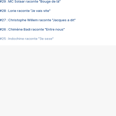
#29 : MC Solaar raconte "Bouge de là"
28 : Lorie raconte "Je vais vite"
#27 : Christophe Willem raconte "Jacques a dit"
#26 : Chimène Badi raconte "Entre nous"
#25 : Indochine raconte "3e sexe"
#24 : Zaho raconte "C'est chelou"
#23 : Patrick Bruel raconte "Au café des délices"
#22 : Kyo raconte "Le chemin"
#21 : Nolwenn Leroy raconte "Cassé"
#20 : Patrick Hernandez raconte "Born to be alive"
#19 : Lorie raconte "Près de moi"
#18 : Michael Jones raconte "A nos actes manqués" (avec Jean-Jacque
#17 : Khaled raconte "Aïcha"