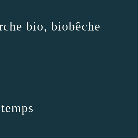
urche bio, biobêche
ntemps