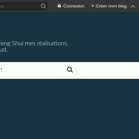
Connexion
+
Créer mon blog
 Feng Shui mes réalisations,
aud.
T