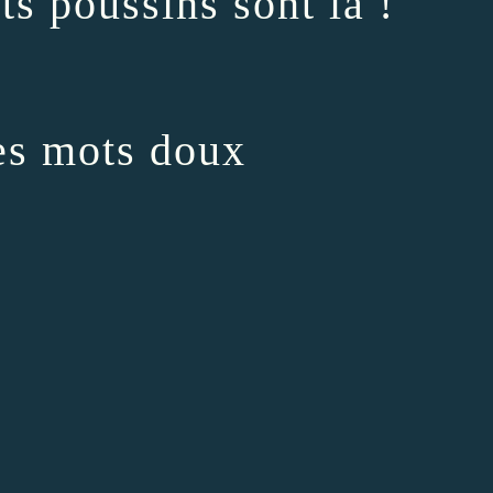
ts poussins sont là !
es mots doux
.