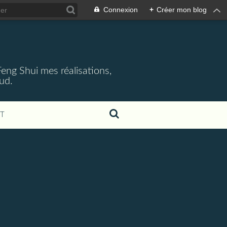
Connexion
+
Créer mon blog
 Feng Shui mes réalisations,
aud.
T