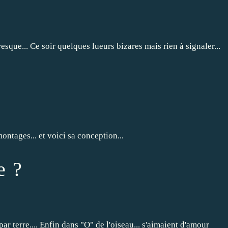
resque... Ce soir quelques lueurs bizares mais rien à signaler...
ntages... et voici sa conception...
e ?
 par terre.... Enfin dans "O" de l'oiseau... s'aimaient d'amour