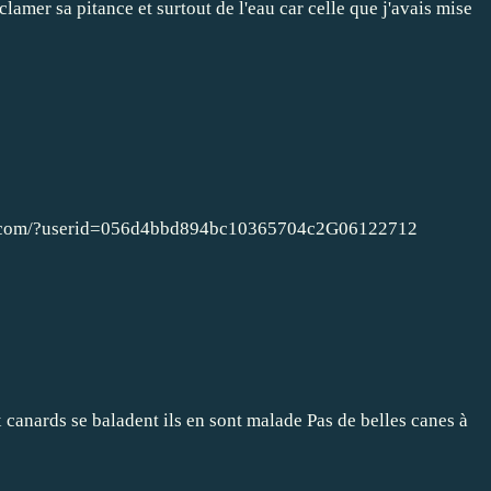
lamer sa pitance et surtout de l'eau car celle que j'avais mise
self.com/?userid=056d4bbd894bc10365704c2G06122712
 canards se baladent ils en sont malade Pas de belles canes à