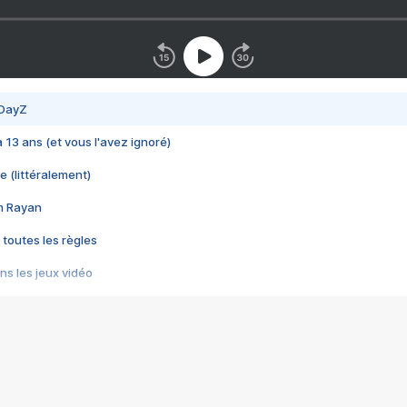
 DayZ
 a 13 ans (et vous l'avez ignoré)
e (littéralement)
im Rayan
 toutes les règles
s les jeux vidéo
us choquant de Rockstar ? - Le scandale BULLY
e plus moche de Steam
du RÊVE tourne au CAUCHEMAR
pendant 8 heures