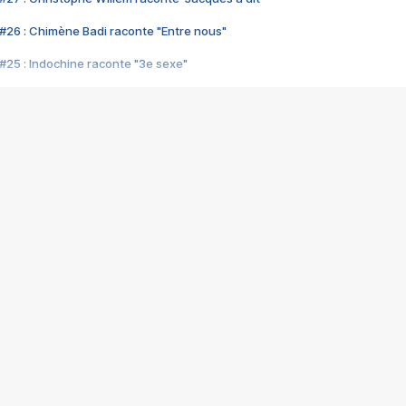
#26 : Chimène Badi raconte "Entre nous"
#25 : Indochine raconte "3e sexe"
#24 : Zaho raconte "C'est chelou"
#23 : Patrick Bruel raconte "Au café des délices"
#22 : Kyo raconte "Le chemin"
#21 : Nolwenn Leroy raconte "Cassé"
#20 : Patrick Hernandez raconte "Born to be alive"
#19 : Lorie raconte "Près de moi"
#18 : Michael Jones raconte "A nos actes manqués" (avec Jean-Jacque
#17 : Khaled raconte "Aïcha"
#16 : Corneille raconte "Parce qu'on vient de loin"
#15 : Indochine raconte "L'aventurier"