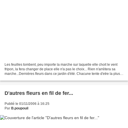
Les feuilles tombent, peu importe la marche sur laquelle elle choit le vent
fripon, la fera changer de place elle n'a pas le choix... Rien n'arrètera sa
marche...Dernières fleurs dans ce jardin d'été. Chacune tente d'etre la plus
belle, la plus haute,...
D'autres fleurs en fil de fer...
Publié le 01/11/2006 à 16:25
Par
B.poupouil