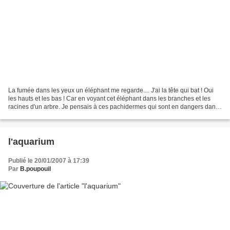
La fumée dans les yeux un éléphant me regarde.... J'ai la tête qui bat ! Oui
les hauts et les bas ! Car en voyant cet éléphant dans les branches et les
racines d'un arbre. Je pensais à ces pachidermes qui sont en dangers dans
leur fôret natale. Vous le...
l'aquarium
Publié le 20/01/2007 à 17:39
Par
B.poupouil