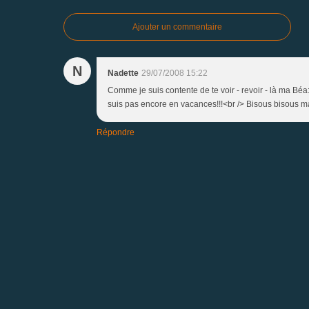
Ajouter un commentaire
N
Nadette
29/07/2008 15:22
Comme je suis contente de te voir - revoir - là ma Béa
suis pas encore en vacances!!!<br /> Bisous bisous ma
Répondre