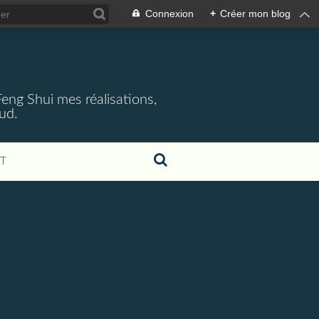
Connexion
+
Créer mon blog
 Feng Shui mes réalisations,
aud.
T