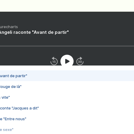
Purecharts
ngeli raconte "Avant de partir"
vant de partir"
Bouge de là"
 vite"
conte "Jacques a dit"
e "Entre nous"
3e sexe"