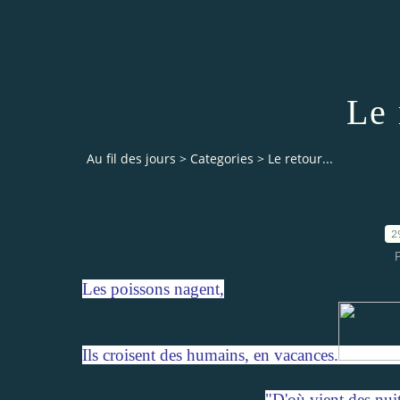
Le 
Au fil des jours
>
Categories
>
Le retour...
2
Les poissons nagent,
Ils croisent des humains, en vacances.
"D'où vient des nuits