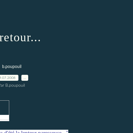
retour...
b.poupouil
9.07.2008
…
Par B.poupouil
 d'été la lenteur paresseuse..."