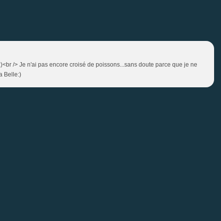
:)<br /> Je n'ai pas encore croisé de poissons...sans doute parce que je ne
 Belle:)