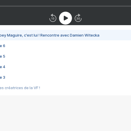
bey Maguire, c'est lui ! Rencontre avec Damien Witecka
e 6
e 5
e 4
e 3
s créatrices de la VF !
e 2
e 1
e Mektoub My Love arrive enfin ! Rencontre avec Shaïn Boumedine et Sal
i : après Toni en famille