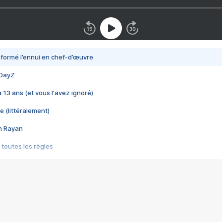
nsformé l’ennui en chef-d’œuvre
 DayZ
 a 13 ans (et vous l'avez ignoré)
e (littéralement)
im Rayan
 toutes les règles
s les jeux vidéo
us choquant de Rockstar ? - Le scandale BULLY
e plus moche de Steam
du RÊVE tourne au CAUCHEMAR