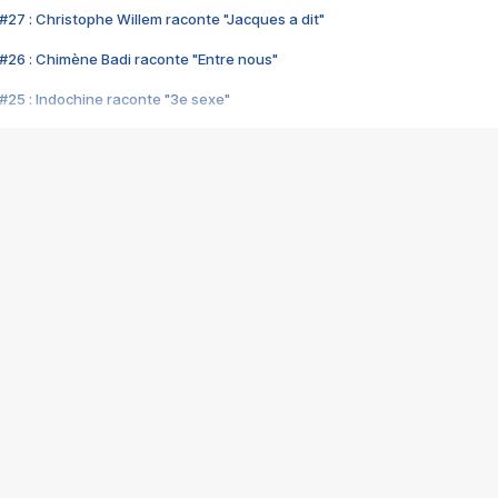
#27 : Christophe Willem raconte "Jacques a dit"
#26 : Chimène Badi raconte "Entre nous"
#25 : Indochine raconte "3e sexe"
#24 : Zaho raconte "C'est chelou"
#23 : Patrick Bruel raconte "Au café des délices"
#22 : Kyo raconte "Le chemin"
#21 : Nolwenn Leroy raconte "Cassé"
#20 : Patrick Hernandez raconte "Born to be alive"
#19 : Lorie raconte "Près de moi"
#18 : Michael Jones raconte "A nos actes manqués" (avec Jean-Jacque
#17 : Khaled raconte "Aïcha"
#16 : Corneille raconte "Parce qu'on vient de loin"