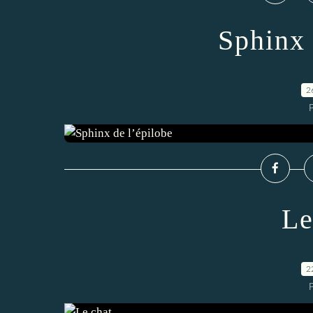
Sphinx 
2
Le
2