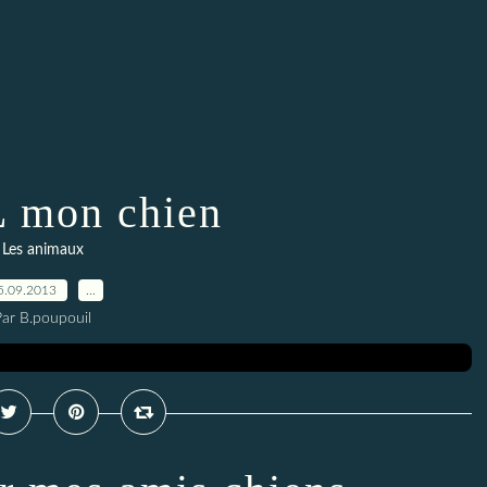
 mon chien
Les animaux
5.09.2013
…
Par B.poupouil