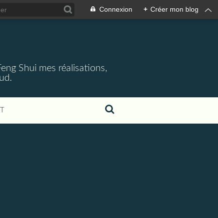
Connexion
+
Créer mon blog
 Feng Shui mes réalisations,
aud.
T