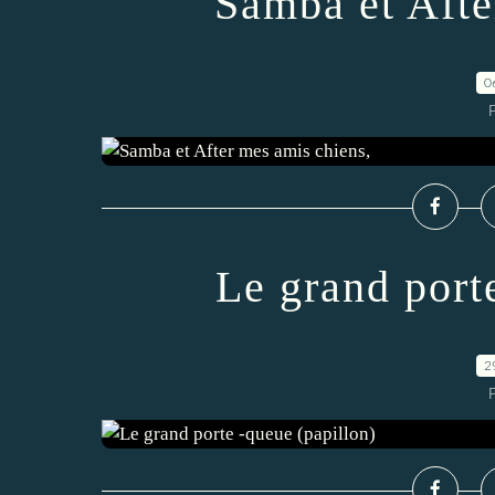
Samba et Afte
0
Le grand port
2