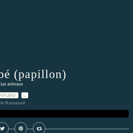
bé (papillon)
Les animaux
7.07.2013
…
Par B.poupouil