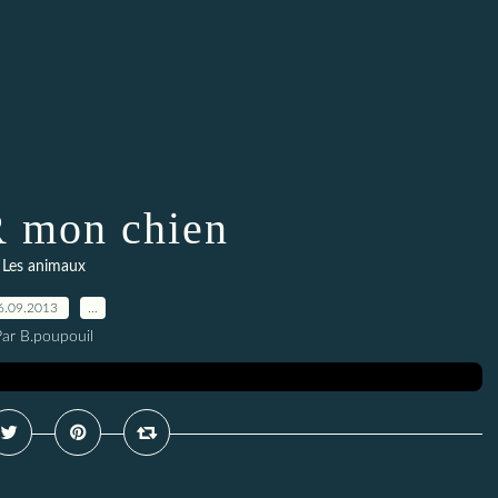
 mon chien
Les animaux
6.09.2013
…
Par B.poupouil