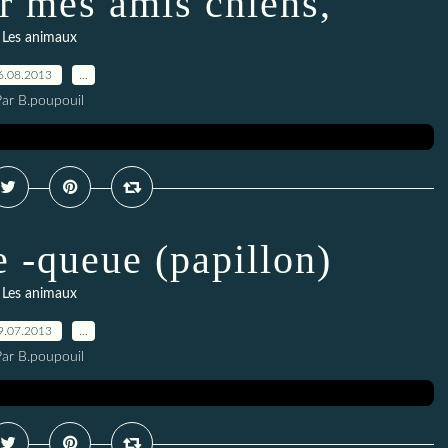
r mes amis chiens,
Les animaux
6.08.2013
…
Par B.poupouil
e -queue (papillon)
Les animaux
9.07.2013
…
Par B.poupouil