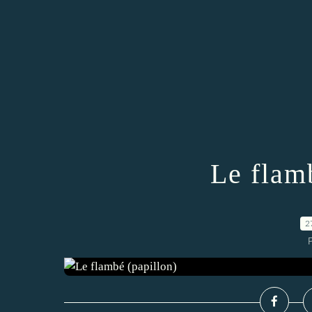
Le flam
2