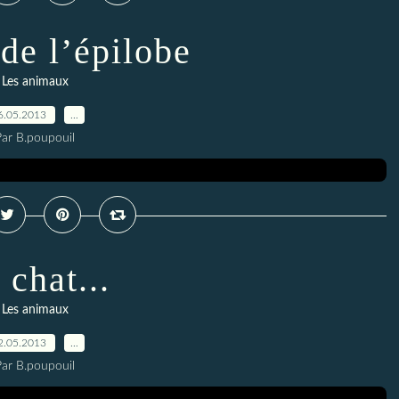
de l’épilobe
Les animaux
6.05.2013
…
Par B.poupouil
 chat...
Les animaux
2.05.2013
…
Par B.poupouil