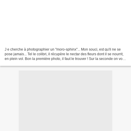
J e cherche à photographier un "moro-sphinx"... Mon souci, est qu'il ne se
pose jamais... Tel le colibri, il récupère le nectar des fleurs dont il se nourrit,
en plein vol. Bon la première photo, il faut le trouver ! Sur la seconde on voit
bien ses petits...