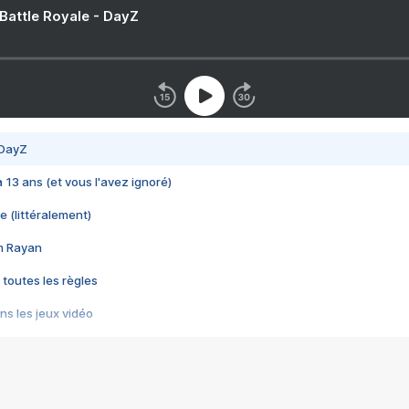
 Battle Royale - DayZ
 DayZ
 a 13 ans (et vous l'avez ignoré)
e (littéralement)
im Rayan
 toutes les règles
s les jeux vidéo
us choquant de Rockstar ? - Le scandale BULLY
e plus moche de Steam