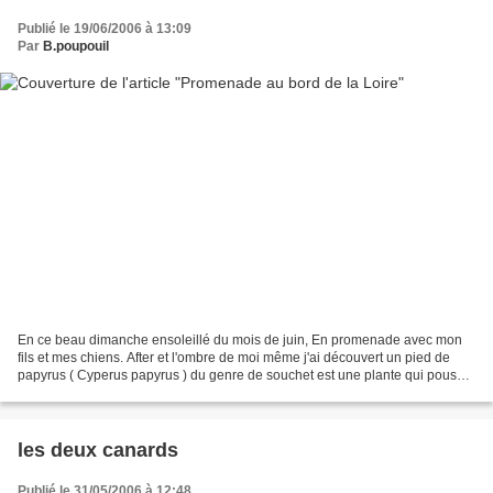
Publié le 19/06/2006 à 13:09
Par
B.poupouil
En ce beau dimanche ensoleillé du mois de juin, En promenade avec mon
fils et mes chiens. After et l'ombre de moi même j'ai découvert un pied de
papyrus ( Cyperus papyrus ) du genre de souchet est une plante qui pousse
notamment sur les rives du Nil et...
les deux canards
Publié le 31/05/2006 à 12:48