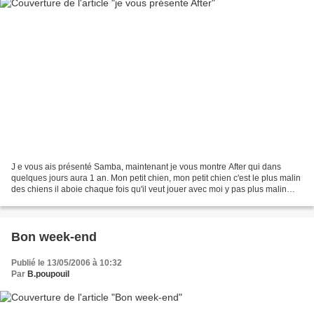
J e vous ais présenté Samba, maintenant je vous montre After qui dans
quelques jours aura 1 an. Mon petit chien, mon petit chien c'est le plus malin
des chiens il aboie chaque fois qu'il veut jouer avec moi y pas plus malin
aussi je l'aime bien... y a...
Bon week-end
Publié le 13/05/2006 à 10:32
Par
B.poupouil