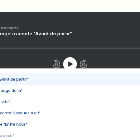
Purecharts
ngeli raconte "Avant de partir"
vant de partir"
Bouge de là"
 vite"
conte "Jacques a dit"
e "Entre nous"
3e sexe"