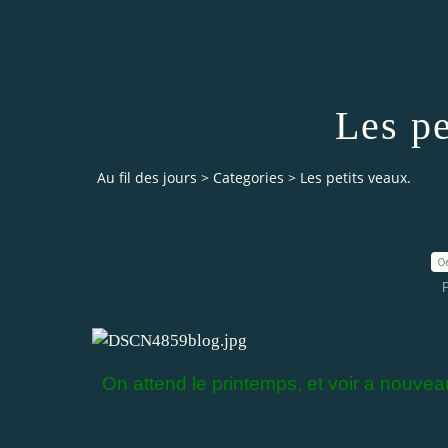
Les pe
Au fil des jours
>
Categories
>
Les petits veaux.
0
On attend le printemps, et voir a nouv