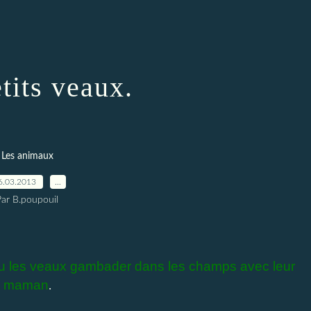
tits veaux.
Les animaux
6.03.2013
…
Par B.poupouil
eau les veaux gambader dans les champs avec leur
maman
.