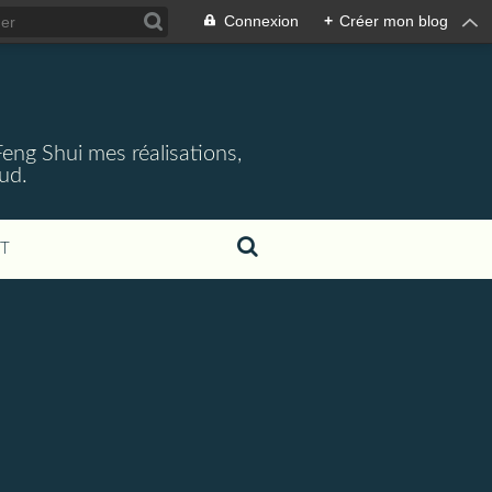
Connexion
+
Créer mon blog
 Feng Shui mes réalisations,
aud.
T