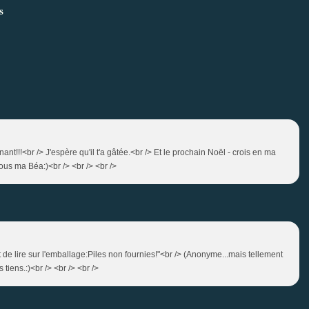
s
nant!!!<br /> J'espère qu'il t'a gâtée.<br /> Et le prochain Noël - crois en ma
ous ma Béa:)<br /> <br /> <br />
t de lire sur l'emballage:Piles non fournies!"<br /> (Anonyme...mais tellement
tiens.:)<br /> <br /> <br />