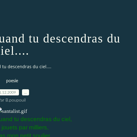
quand tu descendras du
iel....
tu descendras du ciel....
poesie
1.12.2009
…
Par B.poupouil
uand tu descendras du ciel,
jouets par milliers,
as mon petit soulier.