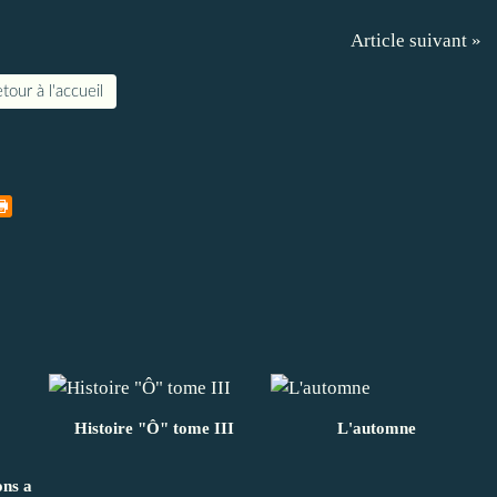
Article suivant »
tour à l'accueil
Histoire "Ô" tome III
L'automne
ons a