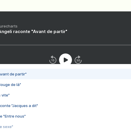
Purecharts
ngeli raconte "Avant de partir"
vant de partir"
Bouge de là"
 vite"
conte "Jacques a dit"
e "Entre nous"
3e sexe"