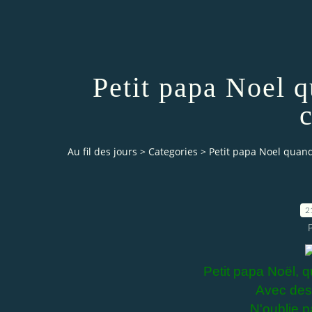
Petit papa Noel 
c
Au fil des jours
>
Categories
>
Petit papa Noel quand 
2
Petit papa Noël, q
Avec des 
N'oublie p