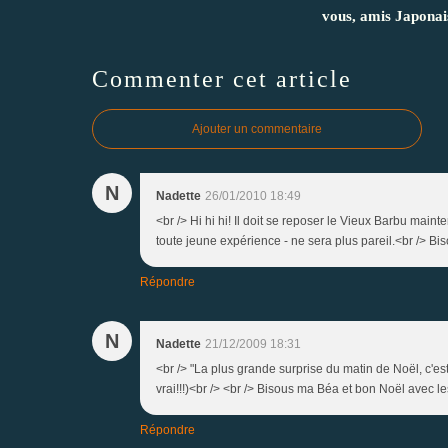
vous, amis Japonai
Commenter cet article
Ajouter un commentaire
N
Nadette
26/01/2010 18:49
<br /> Hi hi hi! Il doit se reposer le Vieux Barbu mainte
toute jeune expérience - ne sera plus pareil.<br /> Bis
Répondre
N
Nadette
21/12/2009 18:31
<br /> "La plus grande surprise du matin de Noël, c'es
vrai!!!)<br /> <br /> Bisous ma Béa et bon Noël avec les 
Répondre