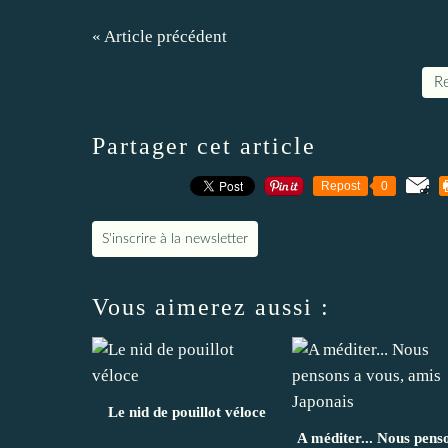
« Article précédent
Re
Partager cet article
Repost
0
S'inscrire à la newsletter
Vous aimerez aussi :
Le nid de pouillot véloce
A méditer... Nous pens