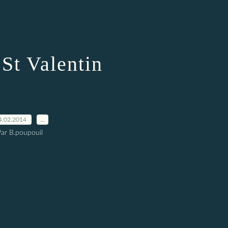
St Valentin
4.02.2014
…
Par B.poupouil