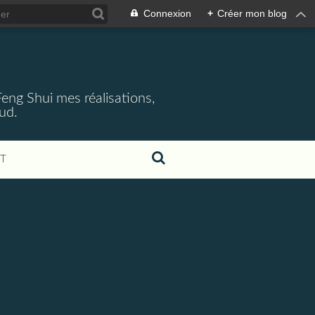
Connexion
+
Créer mon blog
 Feng Shui mes réalisations,
aud.
T