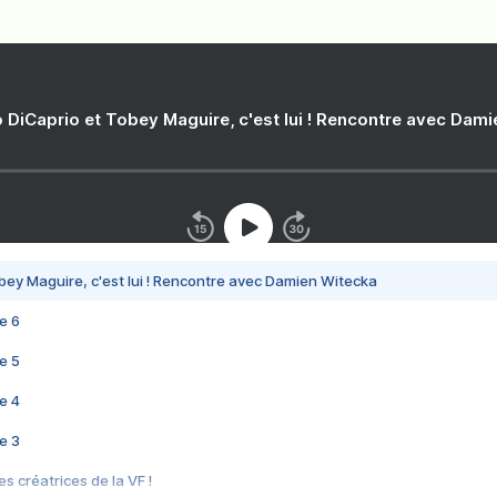
 DiCaprio et Tobey Maguire, c'est lui ! Rencontre avec Dam
bey Maguire, c'est lui ! Rencontre avec Damien Witecka
e 6
e 5
e 4
e 3
s créatrices de la VF !