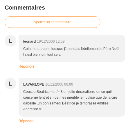
Commentaires
Ajouter un commentaire
L
leonard
19/12/2006 12:09
Cela me rappelle lorsque j'attendais fébrilement le Père Noël
! c'est bien loin tout cela !
Répondre
L
LAVARLOPE
16/12/2006 06:00
Coucou Béatrice <br /> Bien jolie décorations ,en ce quil
concerne lentretien de mes meuble je nutilise que de la cire
dabeille .un bon samedi Béatrice je tembrasse Amitiés
André<br />
Répondre