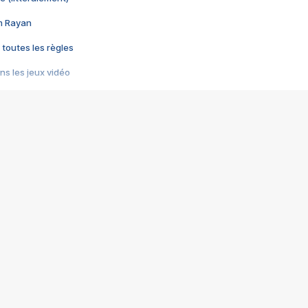
im Rayan
 toutes les règles
s les jeux vidéo
us choquant de Rockstar ? - Le scandale BULLY
e plus moche de Steam
du RÊVE tourne au CAUCHEMAR
pendant 8 heures
it… à tort
umiliés par un jeu vidéo
ire - Final Fantasy 8
ti un empire - Age of Empires
story DOFUS