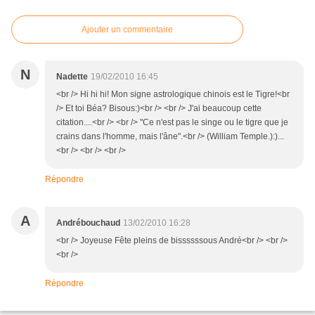
Ajouter un commentaire
N
Nadette
19/02/2010 16:45
<br /> Hi hi hi! Mon signe astrologique chinois est le Tigre!<br
/> Et toi Béa? Bisous:)<br /> <br /> J'ai beaucoup cette
citation....<br /> <br /> "Ce n'est pas le singe ou le tigre que je
crains dans l'homme, mais l'âne".<br /> (William Temple.):)...
<br /> <br /> <br />
Répondre
A
Andrébouchaud
13/02/2010 16:28
<br /> Joyeuse Fête pleins de bissssssous André<br /> <br />
<br />
Répondre