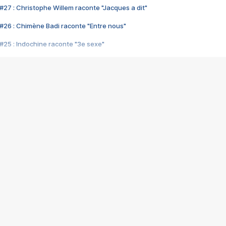
#27 : Christophe Willem raconte "Jacques a dit"
#26 : Chimène Badi raconte "Entre nous"
#25 : Indochine raconte "3e sexe"
#24 : Zaho raconte "C'est chelou"
#23 : Patrick Bruel raconte "Au café des délices"
#22 : Kyo raconte "Le chemin"
#21 : Nolwenn Leroy raconte "Cassé"
#20 : Patrick Hernandez raconte "Born to be alive"
#19 : Lorie raconte "Près de moi"
#18 : Michael Jones raconte "A nos actes manqués" (avec Jean-Jacque
#17 : Khaled raconte "Aïcha"
#16 : Corneille raconte "Parce qu'on vient de loin"
#15 : Indochine raconte "L'aventurier"