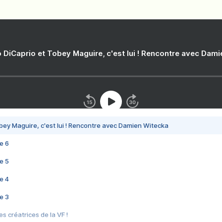
 DiCaprio et Tobey Maguire, c'est lui ! Rencontre avec Dam
bey Maguire, c'est lui ! Rencontre avec Damien Witecka
e 6
e 5
e 4
e 3
s créatrices de la VF !