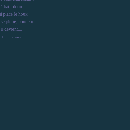
Chat minou
i place le houx
l se pique, boudeur
Il devient....
B.Lecrenais