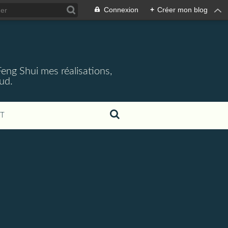
Connexion
+
Créer mon blog
 Feng Shui mes réalisations,
aud.
T