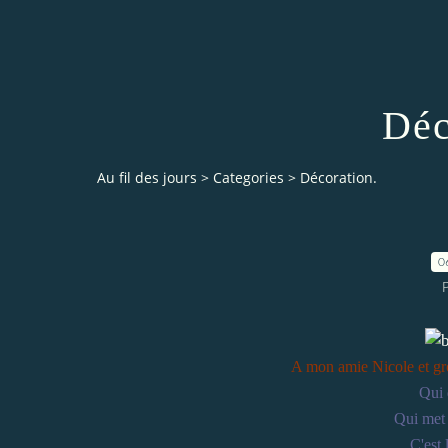
Déc
Au fil des jours
>
Categories
>
Décoration.
0
A mon amie Nicole et gro
Qui 
Qui met 
C'est 