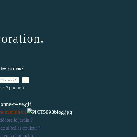
oration.
Les animaux
6.12.2007
…
Par B.poupouil
s mimis à toi.
décore le jardin ?
de si belles couleur ?
le petit chat malin !