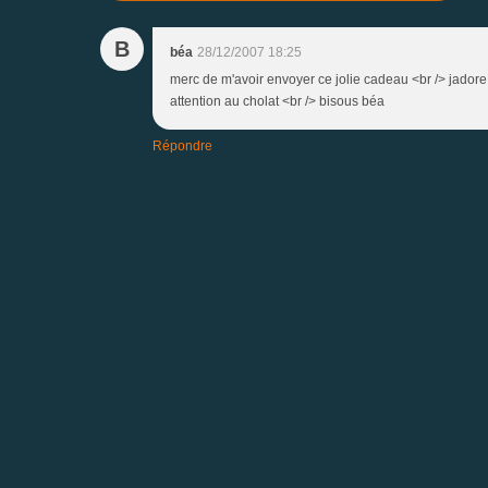
B
béa
28/12/2007 18:25
merc de m'avoir envoyer ce jolie cadeau <br /> jadore
attention au cholat <br /> bisous béa
Répondre