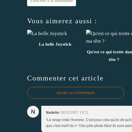
S'inscrire à la newsletter
Vous aimerez aussi :
La belle Joystick
Qu'est ce qui trotte da
tête ?
Commenter cet article
Ajouter un commentaire
N
Nadette
08/10/2007 19:11
"Le singe imite l'homme. C'est pour cela qu'on dit qu'il 
que c'est vrai!!<br /> Très jolie photo Béa! Ils sont ad