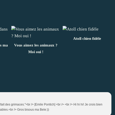
Atoll chien fidèle
ns ma
Vous aimez les animaux ?
Moi oui !
fait des grimaces."<br /> [Emile Pontich] <br /> <br /> Hi hi hi! Je crois bien
orables.<br /> Gros bisous ma Bele:))