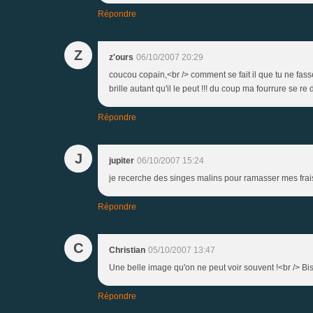
Répondre
Z
z'ours
06/10/2007 20:29
coucou copain,<br /> comment se fait il que tu ne fasse
brille autant qu'il le peut !!! du coup ma fourrure se r
Répondre
J
jupiter
06/10/2007 15:24
je recerche des singes malins pour ramasser mes fraise
Répondre
C
Christian
05/10/2007 13:47
Une belle image qu'on ne peut voir souvent !<br /> Bi
Répondre