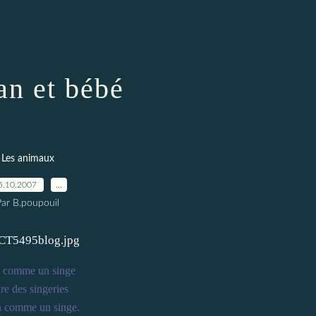
n et bébé
Les animaux
5.10.2007
…
Par B.poupouil
 comme un singe
re des singeries
n comme un
singe.