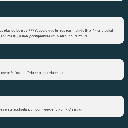
s plus de bêtises ??? j'espère que tu n'es pas malade !!<br /> ici le soleil
e déplume !!! y a rien y comprendre<br /> bisounours z'ours
s<br /> t'as pas ?<br /> bisous<br /> jupi
ses en te souhaitant un bon week-end,<br /> Christian