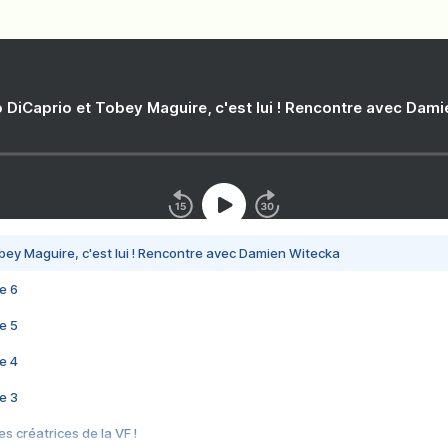
 DiCaprio et Tobey Maguire, c'est lui ! Rencontre avec Dam
bey Maguire, c'est lui ! Rencontre avec Damien Witecka
e 6
e 5
e 4
e 3
s créatrices de la VF !