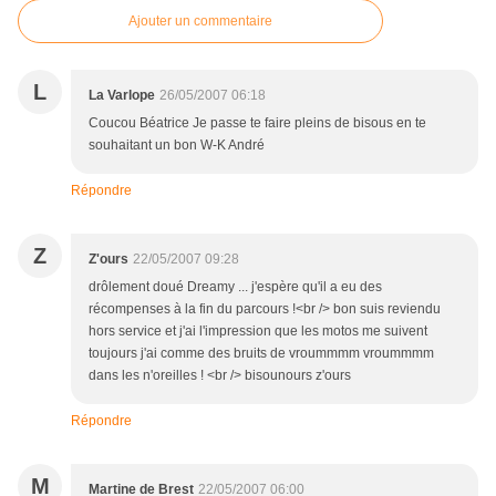
Ajouter un commentaire
L
La Varlope
26/05/2007 06:18
Coucou Béatrice Je passe te faire pleins de bisous en te
souhaitant un bon W-K André
Répondre
Z
Z'ours
22/05/2007 09:28
drôlement doué Dreamy ... j'espère qu'il a eu des
récompenses à la fin du parcours !<br /> bon suis reviendu
hors service et j'ai l'impression que les motos me suivent
toujours j'ai comme des bruits de vroummmm vroummmm
dans les n'oreilles ! <br /> bisounours z'ours
Répondre
M
Martine de Brest
22/05/2007 06:00