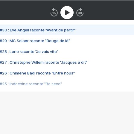
#30 : Eve Angeli raconte "Avant de partir"
#29 : MC Solaar raconte "Bouge de là"
28 : Lorie raconte "Je vais vite"
#27 : Christophe Willem raconte "Jacques a dit"
#26 : Chimène Badi raconte "Entre nous"
#25 : Indochine raconte "3e sexe"
#24 : Zaho raconte "C'est chelou"
#23 : Patrick Bruel raconte "Au café des délices"
#22 : Kyo raconte "Le chemin"
#21 : Nolwenn Leroy raconte "Cassé"