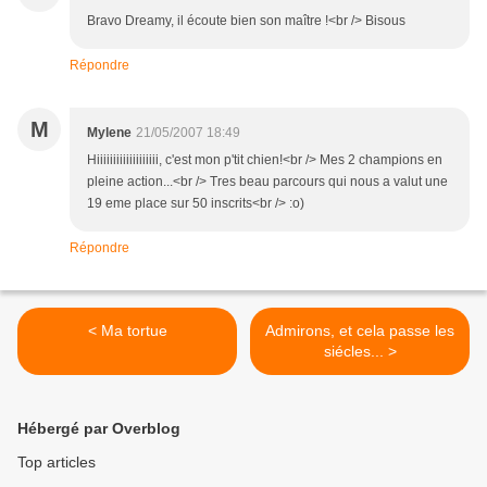
Bravo Dreamy, il écoute bien son maître !<br /> Bisous
Répondre
M
Mylene
21/05/2007 18:49
Hiiiiiiiiiiiiiiiiiii, c'est mon p'tit chien!<br /> Mes 2 champions en
pleine action...<br /> Tres beau parcours qui nous a valut une
19 eme place sur 50 inscrits<br /> :o)
Répondre
< Ma tortue
Admirons, et cela passe les
siécles... >
Hébergé par Overblog
Top articles