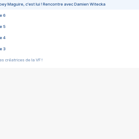
bey Maguire, c'est lui ! Rencontre avec Damien Witecka
e 6
e 5
e 4
e 3
s créatrices de la VF !
e 2
e 1
e Mektoub My Love arrive enfin ! Rencontre avec Shaïn Boumedine et Sal
i : après Toni en famille
elle réalise le bouleversant Dites lui que je l'aime
ais ! Rencontre autour de Vie privée de Rebecca Zlotowski
 de Marguerite, Grave... Rencontre avec Ella Rumpf